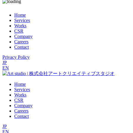
Home
Services
Works
CSR
Company
Careers
Contact
Privacy Policy
JP
EN
Home
Services
Works
CSR
Company
Careers
Contact
JP
EN